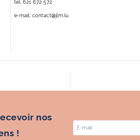
tél: 621 672 572
e-mail: contact@jlm.lu
recevoir nos
ns !