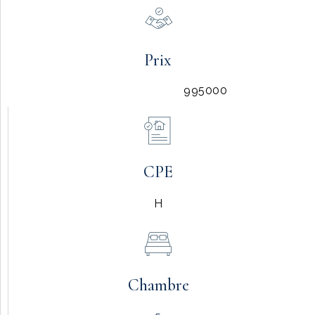
Prix
995000
CPE
H
Chambre