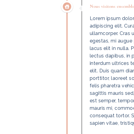
Nous visitons ensemble
Lorem ipsum dolor 
adipiscing elit. Cu
ullamcorper. Cras u
egestas, mi augue p
lacus elit in nulla
lectus dapibus, in 
interdum ultrices 
elit. Duis quam d
porttitor, laoreet s
felis pharetra vehi
sagittis mauris se
est semper, tempor
mauris mi, commod
consequat tortor. 
sapien vitae, trist