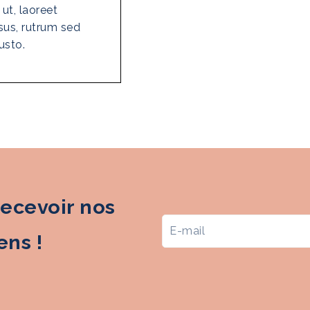
ut, laoreet
sus, rutrum sed
usto.
recevoir nos
ns !