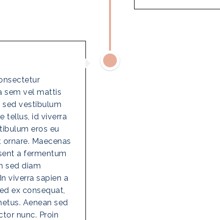
onsectetur
ra sem vel mattis
te sed vestibulum
tellus, id viverra
estibulum eros eu
at ornare. Maecenas
esent a fermentum
um sed diam
 In viverra sapien a
 sed ex consequat,
 metus. Aenean sed
tor nunc. Proin