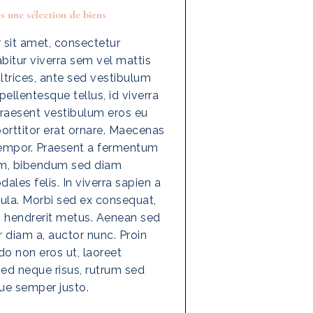
s une sélection de biens
sit amet, consectetur
rabitur viverra sem vel mattis
ltrices, ante sed vestibulum
ellentesque tellus, id viverra
. Praesent vestibulum eros eu
porttitor erat ornare. Maecenas
tempor. Praesent a fermentum
iam, bibendum sed diam
odales felis. In viverra sapien a
cula. Morbi sed ex consequat,
d, hendrerit metus. Aenean sed
 diam a, auctor nunc. Proin
o non eros ut, laoreet
Sed neque risus, rutrum sed
ique semper justo.