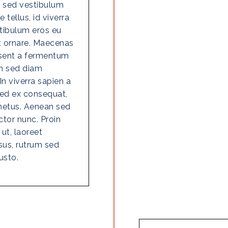
te sed vestibulum
tellus, id viverra
estibulum eros eu
at ornare. Maecenas
esent a fermentum
um sed diam
 In viverra sapien a
 sed ex consequat,
 metus. Aenean sed
tor nunc. Proin
ut, laoreet
sus, rutrum sed
usto.