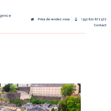
agence
Prise de rendez-vous
+352 621 672 572
Contact