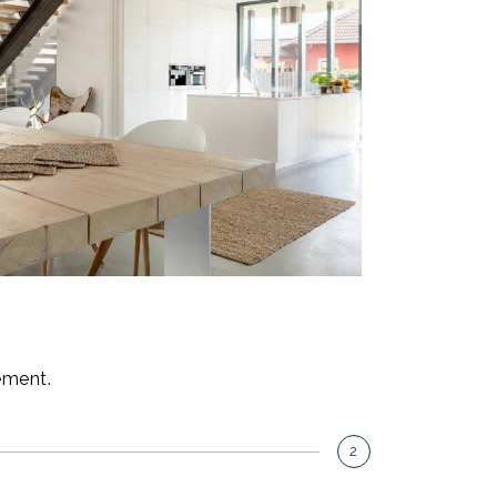
dement.
2
Etat