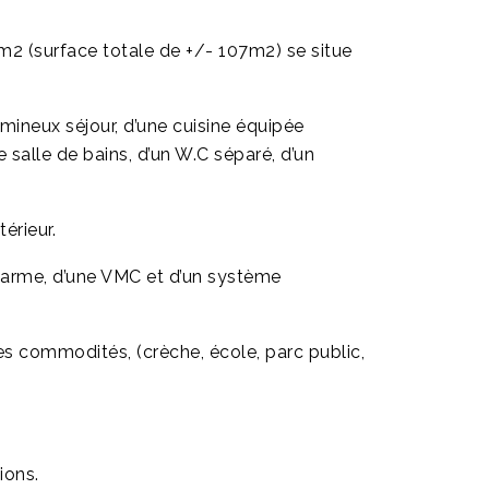
m2 (surface totale de +/- 107m2) se situe
umineux séjour, d’une cuisine équipée
 salle de bains, d’un W.C séparé, d’un
érieur.
alarme, d’une VMC et d’un système
es commodités, (crèche, école, parc public,
ions.