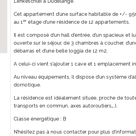
Lenkeschléi à Dudelange.
Cet appartement d’une surface habitable de +/- 95
er
au 1
étage d’une résidence de 12 appartements.
Il est composé d’un hall d’entrée, d’un spacieux et l
ouverte sur le séjour, de 3 chambres à coucher, d’une
débarras et d’une belle loggia de 12 m2.
A celui-ci vient s’ajouter 1 cave et 1 emplacement int
Au niveau équipements, il dispose d’un système d’
domotique.
La résidence est idéalement située, proche de tout
transports en commun, axes autoroutiers….).
Classe énergétique : B
N’hésitez pas à nous contacter pour plus d’informat